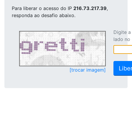
Para liberar o acesso
do IP
216.73.217.39
,
responda ao desafio abaixo.
Digite 
lado no
[trocar imagem]